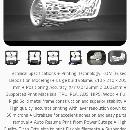
Technical Specifications ● Printing Technology: FDM (Fused
Deposition Modeling) ● Large build volume: 210 x 210 x 205
mm ● Positioning Accuracy: X/Y 0.0125mm Z 0.002mm ●
Supported Print Materials: TPU, PLA, ABS, HIPS, Wood ● Full
Rigid Solid metal frame construction and superior stability ●
High quality, accurate printing with layer resolution down to
50 microns ● Ultrabase for excellent adhesion and easy parts
removal ● Auto Resume Print from Power Outage ● High
Quality Titan Extrusion to print Flexible filaments ● Suspended