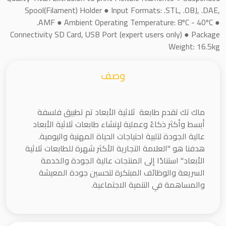
Spool(Filament) Holder ● Input Formats: .STL, .OBJ, .DAE,
.AMF ● Ambient Operating Temperature: 8ºC - 40ºC ●
Connectivity SD Card, USB Port (expert users only) ● Package
Weight: 16.5kg
وصف
ماك تك تقدم طابعة ثلاثية الأبعاد تم تطبيق فلسفة
أبسط وأكثر ذكاءً وعملية لإنشاء طابعات ثلاثية الأبعاد
عالية الجودة لتلبية احتياجات الحياة المهنية واليومية.
هدفنا هو "العلامة التجارية الأكثر شهرة للطابعات ثلاثية
الأبعاد" استنادًا إلى المنتجات عالية الجودة والخدمة
السريعة والوظائف المبتكرة لتحسين جودة المعيشة
والمساهمة في التنمية الاجتماعية.