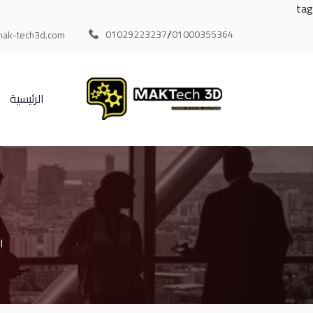
tag
/
01029223237
01000355364
ak-tech3d.com
الرئيسية
ا